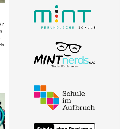
ir
en
–
ein